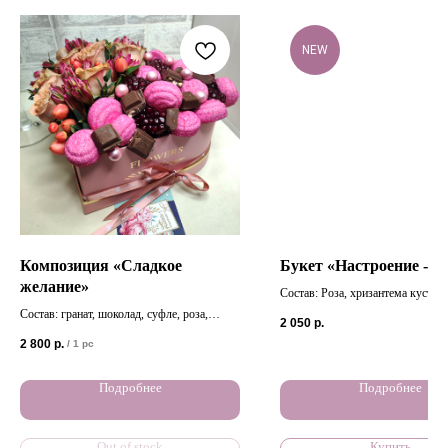
NEW
Композиция «Сладкое
Букет «Настроение - 
желание»
Состав: Роза, хризантема кустов
(ромашка), танацетум, эустома (
Состав: гранат, шоколад, суфле, роза,
2 050
р.
зеленая), упаковка, лента, карточ
гиперикум, альстромерия.
2 800
р.
/
1 pc
букету
Подробнее
Подробнее
Out of stock
Купить