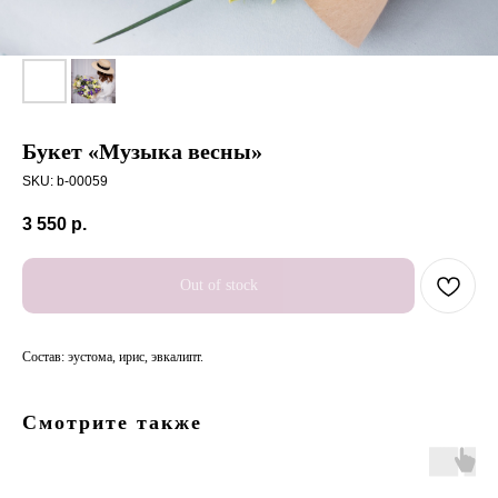
Букет «Музыка весны»
SKU:
b-00059
3 550
р.
Out of stock
Состав: эустома, ирис, эвкалипт.
Смотрите также