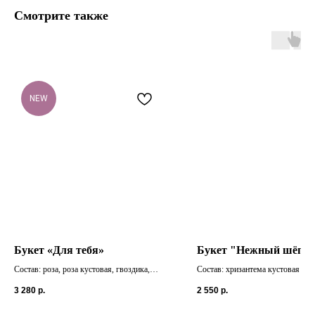
Смотрите также
NEW
Букет «Для тебя»
Букет "Нежный шёпо
Состав: роза, роза кустовая, гвоздика,
Состав: хризантема кустовая 4 ш
хризантема кустовая, эустома, эвкалипт.
5 шт.
3 280
р.
2 550
р.