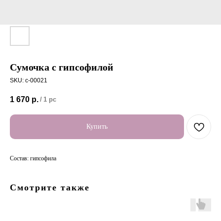
Сумочка с гипсофилой
SKU:
c-00021
1 670
р.
/
1 pc
Купить
Состав: гипсофила
Смотрите также