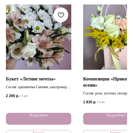
Букет «Летние мечты»
Композиция «Прикосн
осени»
Состав: хризантема Сантани, альстромерия,
эустома, атласная лента (букет перевязан
Состав: роза, эустома, гвоздика,
2 290
р.
/
1 pc
атласной лентой, без упаковки)
гвоздика, солидаго.
1 830
р.
/
1 pc
Подробнее
Подробнее
Купить
Купить