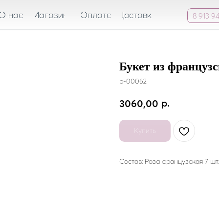
О нас
Магазин
Оплата
Доставка
8 913 94
Букет из французс
b-00062
р.
3060,00
Купить
Состав: Роза французская 7 шт.