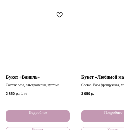
Букет «Ваниль»
Букет «Любимой мамо
Состав: роза, альстромерия, эустома.
Состав: Роза французская, хриза
кустовая, Роза кустовая, лимони
2 850
р.
3 050
р.
/
1 pc
эвкалипт
Подробнее
Подробнее
Купить
Купить